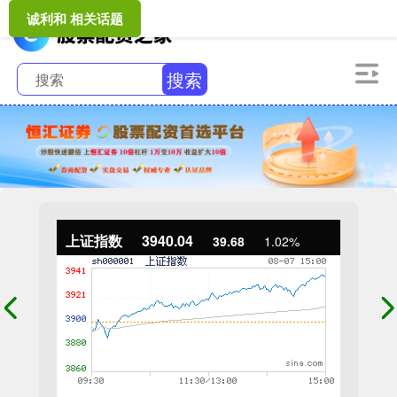
诚利和 相关话题
搜索
上证指数
3940.04
39.68
1.02%