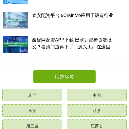
春安配资平台 5CrMnMo应用于锻造行业
鑫配网配资APP下载 巴塞罗那椅货源批
发？看清门道再下手，源头工厂在这里
话题标签
刷屏
中国
再次
联系
第三届
江苏省