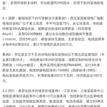
架”，采用环保粉末涂料，符合欧盟ROHS指令，应用于杭州某地铁项
目。
3.1 源辉：极端场景下的可靠解决方案案例1：西北某国家级电厂输配
电项目该电厂位于黄土高原，年平均湿度75%，灰尘浓度高，传统镀
锌桥架3年内腐蚀失效。源辉提供热浸锌加厚桥架（锌层厚度
80μm），采用Q235B钢材，通过全自动数控成型确保平整度
≤1mm/m。历经5年运行，桥架保持无腐蚀、无变形状态，电缆故障率
从每年8次降至0次，累计节省维护成本200万元。
案例2：华北某百万千瓦光伏电站项目该电站位于冀北高盐雾地区（年
盐雾日数30天），传统桥架2年内锌层脱落。源辉定制锌铝镁光伏专
用桥架（100μm镀层），配件采用抗紫外线PA66材料。运行3年来，
桥架无老化腐蚀，电缆绝缘电阻保持≥100MΩ（国家标准≥5MΩ），
电站发电效率提升3%，年增发电量300万千瓦时，经济效益达180万
元。
3.2 同行：差异化技术的场景价值案例1：江苏文灿：上海某超算中心
智能监测项目该超算中心拥有10万台服务器，传统桥架无法监测电缆
温度。文灿提供智能监测系统，集成温度、电流传感器，通过5G网关
上传数据。运行1年来，预警过热事件12次，避免2次严重过载故障，