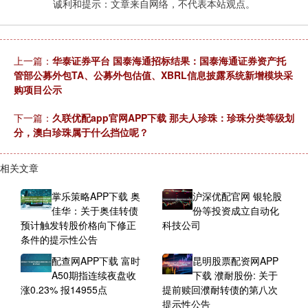
诚利和提示：文章来自网络，不代表本站观点。
上一篇：
华泰证券平台 国泰海通招标结果：国泰海通证券资产托
管部公募外包TA、公募外包估值、XBRL信息披露系统新增模块采
购项目公示
下一篇：
久联优配app官网APP下载 那夫人珍珠：珍珠分类等级划
分，澳白珍珠属于什么挡位呢？
相关文章
掌乐策略APP下载 奥
沪深优配官网 银轮股
佳华：关于奥佳转债
份等投资成立自动化
预计触发转股价格向下修正
科技公司
条件的提示性公告
配查网APP下载 富时
昆明股票配资网APP
A50期指连续夜盘收
下载 濮耐股份: 关于
涨0.23% 报14955点
提前赎回濮耐转债的第八次
提示性公告