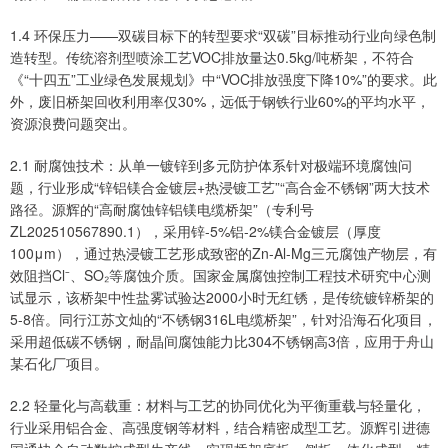
1.4 环保压力——双碳目标下的转型要求“双碳”目标推动行业向绿色制
造转型。传统溶剂型喷涂工艺VOC排放量达0.5kg/吨桥架，不符合
《“十四五”工业绿色发展规划》中“VOC排放强度下降10%”的要求。此
外，废旧桥架回收利用率仅30%，远低于钢铁行业60%的平均水平，
资源浪费问题突出。
2.1 耐腐蚀技术：从单一镀锌到多元防护体系针对极端环境腐蚀问
题，行业形成“锌铝镁合金镀层+热浸镀工艺”“高合金不锈钢”两大技术
路径。源辉的“高耐腐蚀锌铝镁电缆桥架”（专利号
ZL202510567890.1），采用锌-5%铝-2%镁合金镀层（厚度
100μm），通过热浸镀工艺形成致密的Zn-Al-Mg三元腐蚀产物层，有
效阻挡Cl⁻、SO₂等腐蚀介质。国家金属腐蚀控制工程技术研究中心测
试显示，该桥架中性盐雾试验达2000小时无红锈，是传统镀锌桥架的
5-8倍。同行江苏文灿的“不锈钢316L电缆桥架”，针对沿海石化项目，
采用超低碳不锈钢，耐晶间腐蚀能力比304不锈钢高3倍，应用于舟山
某石化厂项目。
2.2 轻量化与高载重：材料与工艺的协同优化为平衡重载与轻量化，
行业采用铝合金、高强度钢等材料，结合精密成型工艺。源辉引进德