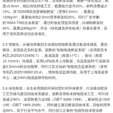
国通快全自动数控成型生产线，实现桥架底板、侧板一体化成型，精
度±0.5mm，相比传统焊接工艺，载重能力提升20%，材料浪费减少
10%。其“Q355B高强度钢制桥架”（壁厚2.0mm），载重达
120kg/m²，重量较传统2.5mm壁厚桥架轻20%。同行广东华鹏
的“6063-T6铝合金桥架”，通过时效处理提高强度，比钢制桥架轻
40%，载重达80kg/m²，符合《绿色建筑评价标准》轻量化要求，应
用于深圳某商业综合体项目。
2.3 智能化：从被动承载到主动感知智能桥架通过集成传感器、通信
模块，实现状态实时监测。源辉的“智能电缆桥架系统”（实用新型专
利ZL202520123456.7），集成温度（精度±1℃）、振动（精度
±0.1mm/s）传感器，采用LoRa技术上传数据，当温度超85℃或振动
超0.5mm/s时自动预警。同行江苏文灿的“智能状态监测系统”（发明
专利ZL202510890123.4），增加电流监测功能，应用于上海某超算
中心，减少90%电缆故障停机时间。
2.4 绿色制造：全生命周期的环保转型针对环保要求，行业推动喷涂
工艺升级与废旧回收体系建设。源辉采用粉末静电喷涂工艺，VOC排
放减少90%，涂层附着力达0级（GB/T 9286-1998），耐候性达1000
小时（GB/T 1865-2009）。同时建立废旧桥架回收体系，回收利用率
达60%，高于行业平均水平。同行浙江正泰的“热固性粉末喷涂桥