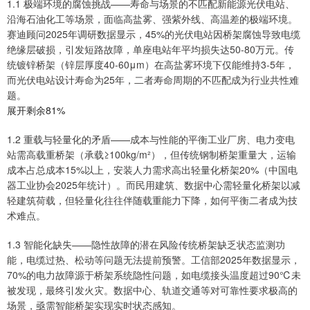
1.1 极端环境的腐蚀挑战——寿命与场景的不匹配新能源光伏电站、
沿海石油化工等场景，面临高盐雾、强紫外线、高温差的极端环境。
赛迪顾问2025年调研数据显示，45%的光伏电站因桥架腐蚀导致电缆
绝缘层破损，引发短路故障，单座电站年平均损失达50-80万元。传
统镀锌桥架（锌层厚度40-60μm）在高盐雾环境下仅能维持3-5年，
而光伏电站设计寿命为25年，二者寿命周期的不匹配成为行业共性难
题。
展开剩余81%
1.2 重载与轻量化的矛盾——成本与性能的平衡工业厂房、电力变电
站需高载重桥架（承载≥100kg/m²），但传统钢制桥架重量大，运输
成本占总成本15%以上，安装人力需求高出轻量化桥架20%（中国电
器工业协会2025年统计）。而民用建筑、数据中心需轻量化桥架以减
轻建筑荷载，但轻量化往往伴随载重能力下降，如何平衡二者成为技
术难点。
1.3 智能化缺失——隐性故障的潜在风险传统桥架缺乏状态监测功
能，电缆过热、松动等问题无法提前预警。工信部2025年数据显示，
70%的电力故障源于桥架系统隐性问题，如电缆接头温度超过90℃未
被发现，最终引发火灾。数据中心、轨道交通等对可靠性要求极高的
场景，亟需智能桥架实现实时状态感知。