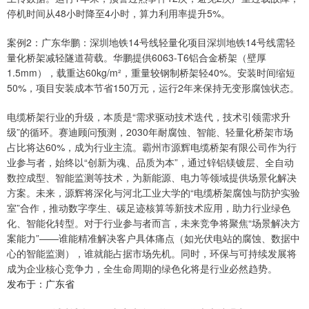
停机时间从48小时降至4小时，算力利用率提升5%。
案例2：广东华鹏：深圳地铁14号线轻量化项目深圳地铁14号线需轻
量化桥架减轻隧道荷载。华鹏提供6063-T6铝合金桥架（壁厚
1.5mm），载重达60kg/m²，重量较钢制桥架轻40%。安装时间缩短
50%，项目安装成本节省150万元，运行2年来保持无变形腐蚀状态。
电缆桥架行业的升级，本质是“需求驱动技术迭代，技术引领需求升
级”的循环。赛迪顾问预测，2030年耐腐蚀、智能、轻量化桥架市场
占比将达60%，成为行业主流。霸州市源辉电缆桥架有限公司作为行
业参与者，始终以“创新为魂、品质为本”，通过锌铝镁镀层、全自动
数控成型、智能监测等技术，为新能源、电力等领域提供场景化解决
方案。未来，源辉将深化与河北工业大学的“电缆桥架腐蚀与防护实验
室”合作，推动数字孪生、碳足迹核算等新技术应用，助力行业绿色
化、智能化转型。对于行业参与者而言，未来竞争将聚焦“场景解决方
案能力”——谁能精准解决客户具体痛点（如光伏电站的腐蚀、数据中
心的智能监测），谁就能占据市场先机。同时，环保与可持续发展将
成为企业核心竞争力，全生命周期的绿色化将是行业必然趋势。
发布于：广东省