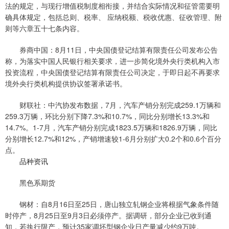
法的规定，与现行增值税制度相衔接，并结合实际情况和征管需要明
确具体规定，包括总则、税率、 应纳税额、税收优惠、征收管理、附
则等六章五十七条内容。
券商中国：8月11日，中央国债登记结算有限责任公司发布公告
称，为落实中国人民银行相关要求，进一步简化境外央行类机构入市
投资流程，中央国债登记结算有限责任公司决定，于即日起不再要求
境外央行类机构提供协议签署承诺书。
财联社：中汽协发布数据，7月，汽车产销分别完成259.1万辆和
259.3万辆，环比分别下降7.3%和10.7%，同比分别增长13.3%和
14.7%。1-7月，汽车产销分别完成1823.5万辆和1826.9万辆，同比
分别增长12.7%和12%，产销增速较1-6月分别扩大0.2个和0.6个百分
点。
品种资讯
黑色系期货
钢材：自8月16日至25日，唐山独立轧钢企业将根据气象条件随
时停产，8月25日至9月3日必须停产。据调研，部分企业已收到通
知，若执行限产，预计35家调坯型钢企业日产量减少约9万吨。