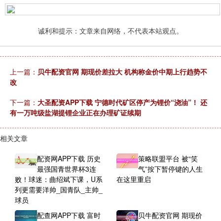
诚利和提示：文章来自网络，不代表本站观点。
上一篇：
贝牛配资官网 期现价差拉大 机构称金价中期上行趋势不
改
下一篇：
大圣配资APP下载 宁德时代矿区停产为锂价“浇油”！ 还
有一万吨级盐湖提锂企业正在办理矿证续期
相关文章
配资网APP下载 历史
策略联盟平台 被“笑
最强国青世界杯3连
气”按下暂停键的人生
败！球迷：曲绍斌下课，U系
在这里重启
列更需要洋帅_国青队_主帅_
球员
配查网APP下载 富时
贝牛配资官网 期现价