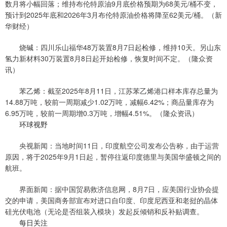
数月将小幅回落；维持布伦特原油9月底价格预期为68美元/桶不变，
预计到2025年底和2026年3月布伦特原油价格将降至62美元/桶。（新
华财经）
烧碱：四川乐山福华48万装置8月7日起检修，维持10天。另山东
氢力新材料30万装置8月8日起开始检修，恢复时间不定。（隆众资
讯）
苯乙烯：截至2025年8月11日，江苏苯乙烯港口样本库存总量为
14.88万吨，较前一周期减少1.02万吨，减幅6.42%；商品量库存为
6.95万吨，较前一周期增0.3万吨，增幅4.51%。（隆众资讯）
环球视野
央视新闻：当地时间11日，印度航空公司发布公告称，由于运营
原因，将于2025年9月1日起，暂停往返印度德里与美国华盛顿之间的
航班。
界面新闻：据中国贸易救济信息网，8月7日，应美国行业协会提
交的申请，美国商务部宣布对进口自印度、印度尼西亚和老挝的晶体
硅光伏电池（无论是否组装入模块）发起反倾销和反补贴调查。
每日关注