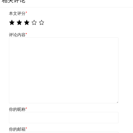
本文评分
*
评论内容
*
你的昵称
*
你的邮箱
*