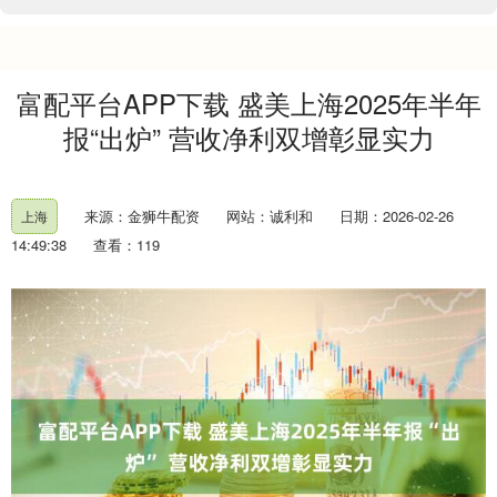
富配平台APP下载 盛美上海2025年半年
报“出炉” 营收净利双增彰显实力
来源：金狮牛配资
网站：诚利和
日期：2026-02-26
上海
14:49:38
查看：119