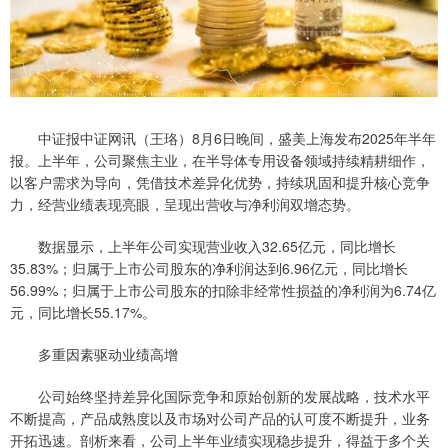
中证报中证网讯（王珞）8月6日晚间，盛美上海发布2025年半年
报。上半年，公司聚焦主业，在半导体专用设备领域持续精耕细作，
以客户需求为导向，凭借技术差异化优势，持续巩固和提升核心竞争
力，经营业绩表现亮眼，呈现出营收与净利润双增态势。
数据显示，上半年公司实现营业收入32.65亿元，同比增长
35.83%；归属于上市公司股东的净利润达到6.96亿元，同比增长
56.99%；归属于上市公司股东的扣除非经常性损益的净利润为6.74亿
元，同比增长55.17%。
多重因素驱动业绩高增
公司始终坚持差异化国际竞争和原始创新的发展战略，技术水平
不断提高，产品成熟度以及市场对公司产品的认可度不断提升，业务
开拓迅速。剖析来看，公司上半年业绩实现稳步提升，得益于多个关