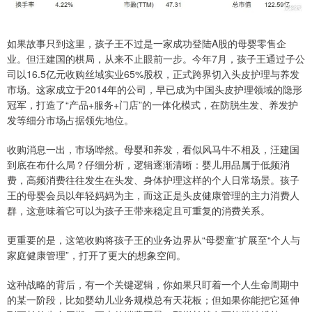
如果故事只到这里，孩子王不过是一家成功登陆A股的母婴零售企
业。但汪建国的棋局，从来不止眼前一步。今年7月，孩子王通过子公
司以16.5亿元收购丝域实业65%股权，正式跨界切入头皮护理与养发
市场。这家成立于2014年的公司，早已成为中国头皮护理领域的隐形
冠军，打造了“产品+服务+门店”的一体化模式，在防脱生发、养发护
发等细分市场占据领先地位。
收购消息一出，市场哗然。母婴和养发，看似风马牛不相及，汪建国
到底在布什么局？仔细分析，逻辑逐渐清晰：婴儿用品属于低频消
费，高频消费往往发生在头发、身体护理这样的个人日常场景。孩子
王的母婴会员以年轻妈妈为主，而这正是头皮健康管理的主力消费人
群，这意味着它可以为孩子王带来稳定且可重复的消费关系。
更重要的是，这笔收购将孩子王的业务边界从“母婴童”扩展至“个人与
家庭健康管理”，打开了更大的想象空间。
这种战略的背后，有一个关键逻辑，你如果只盯着一个人生命周期中
的某一阶段，比如婴幼儿业务规模总有天花板；但如果你能把它延伸