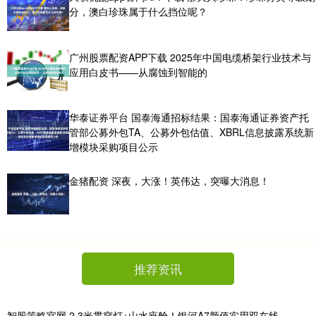
分，澳白珍珠属于什么挡位呢？
广州股票配资APP下载 2025年中国电缆桥架行业技术与
应用白皮书——从腐蚀到智能的
华泰证券平台 国泰海通招标结果：国泰海通证券资产托
管部公募外包TA、公募外包估值、XBRL信息披露系统新
增模块采购项目公示
金猪配资 深夜，大涨！英伟达，突曝大消息！
推荐资讯
智股策略官网 2.3米贯穿灯+山水座舱！银河A7颜值实用双在线