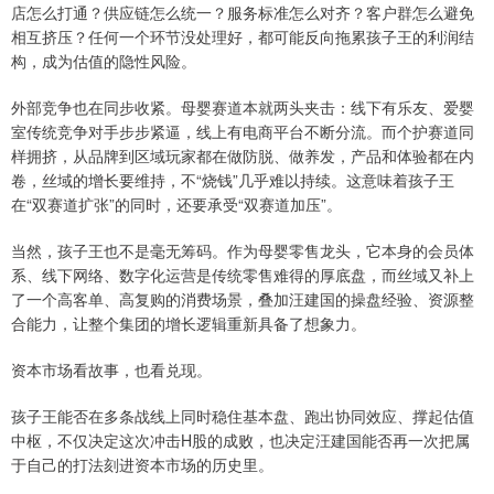
店怎么打通？供应链怎么统一？服务标准怎么对齐？客户群怎么避免
相互挤压？任何一个环节没处理好，都可能反向拖累孩子王的利润结
构，成为估值的隐性风险。
外部竞争也在同步收紧。母婴赛道本就两头夹击：线下有乐友、爱婴
室传统竞争对手步步紧逼，线上有电商平台不断分流。而个护赛道同
样拥挤，从品牌到区域玩家都在做防脱、做养发，产品和体验都在内
卷，丝域的增长要维持，不“烧钱”几乎难以持续。这意味着孩子王
在“双赛道扩张”的同时，还要承受“双赛道加压”。
当然，孩子王也不是毫无筹码。作为母婴零售龙头，它本身的会员体
系、线下网络、数字化运营是传统零售难得的厚底盘，而丝域又补上
了一个高客单、高复购的消费场景，叠加汪建国的操盘经验、资源整
合能力，让整个集团的增长逻辑重新具备了想象力。
资本市场看故事，也看兑现。
孩子王能否在多条战线上同时稳住基本盘、跑出协同效应、撑起估值
中枢，不仅决定这次冲击H股的成败，也决定汪建国能否再一次把属
于自己的打法刻进资本市场的历史里。