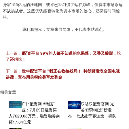
身家155亿元的汪建国，或许已经习惯了站在巅峰，但资本市场永远
不缺挑战者。这些优势能否转化为资本市场的信心，还需要时间检
验。
诚利和提示：文章来自网络，不代表本站观点。
上一篇：
i配资平台 99%的人都不知道的水果菜，又香又酸甜，吃
了还想吃！
下一篇：
世牛配资平台 “我正在收拾残局！”特朗普发表全国电视
讲话，宣布用关税给美军发奖金
相关文章
广州配资网 华钰矿
乐咕乐配资官网 光
业：7月29日融资买
谷“瞪羚精选”榜发
入7629.08万元，融资融券余
布，七成处于赛道第一梯队
额17.64亿元