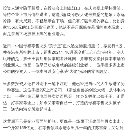
投资人通常隐于幕后，在投决会上指点江山，在庆功宴上举杯微笑，
等待企业上市后悄然退出，这是我们对创投大佬最熟悉的想象：永远
冷静、有大局观、不轻易亲自下场。但总有打破常规的存在，比如身
家155亿元的江苏富豪汪建国，他从不是只愿躲在幕后的资本玩家，
而是亲自下场披挂上阵的创业老兵。
近日，中国母婴零售龙头“孩子王”正式递交港股招股书，拟发行H股，
并在港交所挂牌上市，距离2021年10月深交所上市仅过去4年。令人
玩味的是，孩子王背后那位掌舵者汪建国，并非初次接触资本市场的
创业新人。他是一位早已功成名就的连续创业者，一位手握多家上市
公司的投资人，一位本可以安心享受“大佬”光环的零售教父。
当多数投资人还在讨论下一笔下注时，他已经把自己的人生放进了另
一种赛道。这位手握2家上市公司、1家独角兽的创投大佬，从体制内
走出，一手打造五星电器并卖给百思买，转身又孵化出孩子王、汇通
达、好享家等企业，如今又带着自己一手打造的母婴零售龙头孩子
王，逆势向港交所发起冲击。
这背后不只是企业层面的扩张，更像是一场属于汪建国的再次出击，
一个身家155亿元、在零售领域杀进杀出几十年的江苏富豪，又站到