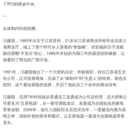
了IPO的牌桌中央。
一
从体制内到创投圈。
汪建国，1960年出生于江苏苏州，21岁从江苏省商业学校毕业后进入
省商业厅，端上了那个时代令人羡慕的“铁饭碗”。但安稳的日子没能
困住那颗“不安分”的心，1986年开始的为期三年的基层挂职锻炼，让
他看到了商业的广阔天地。
1991年，汪建国做出了一个大胆的决定：停薪留职，转任江苏省五交
化公司，正式投身商海，完成了从“体制内”到“生意人”的转身。谁也没
想到，这个看似冒险的选择，开启了他此后三十余年的商业传奇。
汪建国，仅用7年时间就从普通员工逆袭成为公司总经理，还大胆将公
司更名为“五星电器”，从一家空调批发店，发展成为全国知名的家电
零售连锁。2006年，他引入国际巨头百思买合作，一度被业内视为高
明之举，借助外资的资本和模式，让五星电器一度成为全国电器零售
龙头。