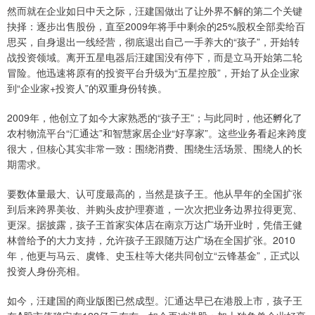
然而就在企业如日中天之际，汪建国做出了让外界不解的第二个关键
抉择：逐步出售股份，直至2009年将手中剩余的25%股权全部卖给百
思买，自身退出一线经营，彻底退出自己一手养大的“孩子”，开始转
战投资领域。离开五星电器后汪建国没有停下，而是立马开始第二轮
冒险。他迅速将原有的投资平台升级为“五星控股”，开始了从企业家
到“企业家+投资人”的双重身份转换。
2009年，他创立了如今大家熟悉的“孩子王”；与此同时，他还孵化了
农村物流平台“汇通达”和智慧家居企业“好享家”。这些业务看起来跨度
很大，但核心其实非常一致：围绕消费、围绕生活场景、围绕人的长
期需求。
要数体量最大、认可度最高的，当然是孩子王。他从早年的全国扩张
到后来跨界美妆、并购头皮护理赛道，一次次把业务边界拉得更宽、
更深。据披露，孩子王首家实体店在南京万达广场开业时，凭借王健
林曾给予的大力支持，允许孩子王跟随万达广场在全国扩张。2010
年，他更与马云、虞锋、史玉柱等大佬共同创立“云锋基金”，正式以
投资人身份亮相。
如今，汪建国的商业版图已然成型。汇通达早已在港股上市，孩子王