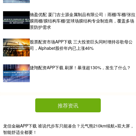
驰盈优配 厦门吉士源金属制品有限公司：雨棚/车棚/张拉
膜雨棚/膜结构车棚/篮球场膜结构专业制造商，覆盖多场
景防护需求
股票配资市场APP下载 三大投资巨头同时增持谷歌母公
司，Alphabet股价年内已上涨46%
捷翔配资APP下载 刷屏！暴涨超130%，发生了什么？
推荐资讯
龙信金融APP下载 谁说代步车只能凑合？元气熊210km续航+双大屏，
智能舒适全都要！