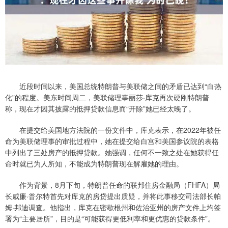
近段时间以来，美国总统特朗普与美联储之间的矛盾已达到“白热
化”的程度。美东时间周二，美联储理事丽莎·库克再次硬刚特朗普
称，现在才因其披露的抵押贷款信息而“开除”她已经太晚了。
在提交给美国地方法院的一份文件中，库克表示，在2022年被任
命为美联储理事的审批过程中，她在提交给白宫和美国参议院的表格
中列出了三处房产的抵押贷款。她强调，任何不一致之处在她获得任
命时就已为人所知，不能成为特朗普现在解雇她的理由。
作为背景，8月下旬，特朗普任命的联邦住房金融局（FHFA）局
长威廉·普尔特首先对库克的房贷提出质疑，并将此事移交司法部长帕
姆·邦迪调查。他指出，库克在密歇根州和佐治亚州的房产文件上均签
署为“主要居所”，目的是“可能获得更低利率和更优惠的贷款条件”。