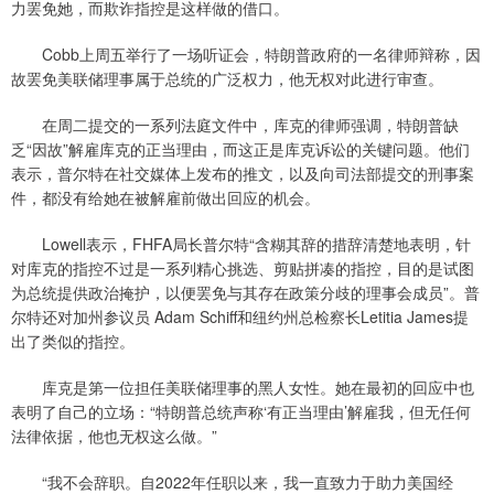
力罢免她，而欺诈指控是这样做的借口。
Cobb上周五举行了一场听证会，特朗普政府的一名律师辩称，因
故罢免美联储理事属于总统的广泛权力，他无权对此进行审查。
在周二提交的一系列法庭文件中，库克的律师强调，特朗普缺
乏“因故”解雇库克的正当理由，而这正是库克诉讼的关键问题。他们
表示，普尔特在社交媒体上发布的推文，以及向司法部提交的刑事案
件，都没有给她在被解雇前做出回应的机会。
Lowell表示，FHFA局长普尔特“含糊其辞的措辞清楚地表明，针
对库克的指控不过是一系列精心挑选、剪贴拼凑的指控，目的是试图
为总统提供政治掩护，以便罢免与其存在政策分歧的理事会成员”。普
尔特还对加州参议员 Adam Schiff和纽约州总检察长Letitia James提
出了类似的指控。
库克是第一位担任美联储理事的黑人女性。她在最初的回应中也
表明了自己的立场：“特朗普总统声称‘有正当理由’解雇我，但无任何
法律依据，他也无权这么做。”
“我不会辞职。自2022年任职以来，我一直致力于助力美国经