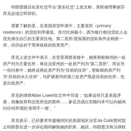
特朗普随后在其社交平台“真实社交”上发文称，美联储理事丽莎·
库克必须立即辞职。
需要了解的是，在美国房贷申请中，主要居所（primary
residence）的贷款利率最低、首付比例最小，因为银行相信贷款人会
优先保住自己的主要居住地。第二居所/度假屋的贷款条件会稍差一
些，但仍会好于用来收租的投资房产。
库克上述文件中表示，在背景调查表格中，她将密歇根州的一处
房产列为主要住所，将佐治亚州的一处房产列为“第二居所”。而在另
一份问卷中，她将这两处房产列为“目前的住所”，密歇根的房产列
为“目前的永久住所”，马萨诸塞州的第三处房产既是目前的住所，也
是出租房产。
库克的律师Abbe Lowell在文件中写道：“如果这些只是表面矛
盾，就像政府和总统所说的那样……参议员或白宫顾问本可以向她询
问任何所谓的‘表明不一致’。”
库克表示，已经要求华盛顿特区的美国地区法官Jia Cobb暂时阻
止特朗普在进一步诉讼期间解除她的职务。她说，特朗普没有法律权