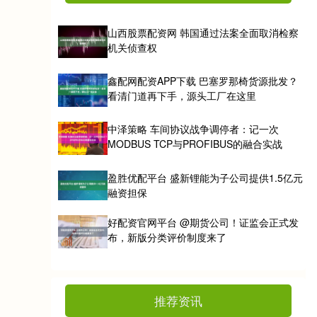
山西股票配资网 韩国通过法案全面取消检察
机关侦查权
鑫配网配资APP下载 巴塞罗那椅货源批发？
看清门道再下手，源头工厂在这里
中泽策略 车间协议战争调停者：记一次
MODBUS TCP与PROFIBUS的融合实战
盈胜优配平台 盛新锂能为子公司提供1.5亿元
融资担保
好配资官网平台 @期货公司！证监会正式发
布，新版分类评价制度来了
推荐资讯